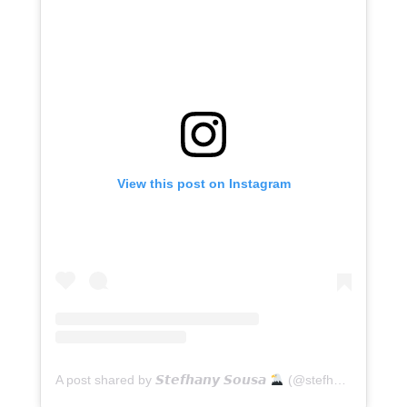
View this post on Instagram
A post shared by 𝙎𝙩𝙚𝙛𝙝𝙖𝙣𝙮 𝙎𝙤𝙪𝙨𝙖
(@stefhanycardosooficial)