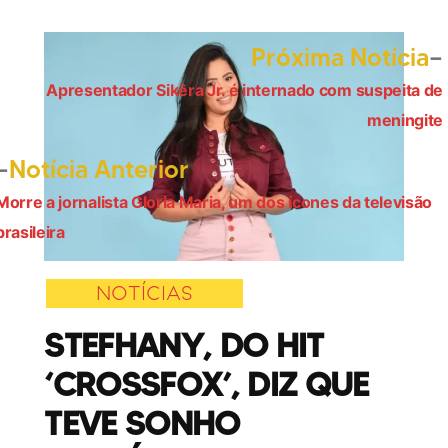
Próxima Notícia
Apresentador Sikêra Jr. é internado com suspeita de
Navegação
meningite
de
Post
Notícia Anterior
Post
anterior:
Morre a jornalista Gloria Maria, um dos ícones da televisão
brasileira
NOTÍCIAS
STEFHANY, DO HIT
‘CROSSFOX’, DIZ QUE
TEVE SONHO