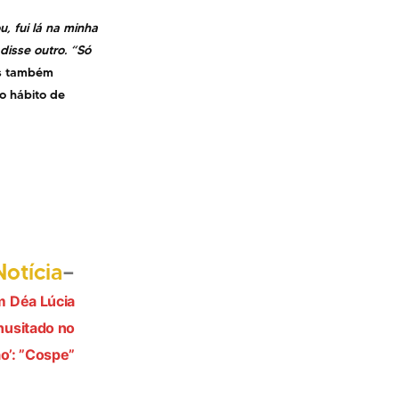
, fui lá na minha
disse outro. “Só
es também
o hábito de
Próximo
otícia
post:
m Déa Lúcia
inusitado no
o’: ”Cospe”