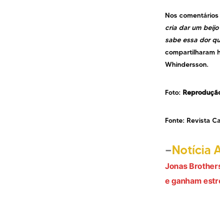
Nos comentários
cria dar um beijo
sabe essa dor qu
compartilharam 
Whindersson.
Foto:
Reproduçã
Fonte: Revista Ca
Notícia 
Jonas Brothe
Navega
e ganham estre
de
Post