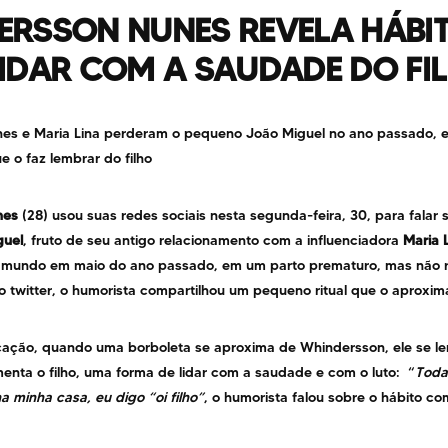
ERSSON NUNES REVELA HÁBI
IDAR COM A SAUDADE DO FI
es e Maria Lina perderam o pequeno João Miguel no ano passado, e
e o faz lembrar do filho
nes
(28) usou suas redes sociais nesta segunda-feira, 30, para falar
guel
, fruto de seu antigo relacionamento com a influenciadora
Maria 
mundo em maio do ano passado, em um parto prematuro, mas não res
o twitter, o humorista compartilhou um pequeno ritual que o aproxima
cação, quando uma borboleta se aproxima de Whindersson, ele se l
enta o filho, uma forma de lidar com a saudade e com o luto: “
Toda
a minha casa, eu digo “oi filho”
, o humorista falou sobre o hábito c