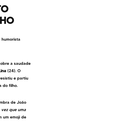
TO
LHO
 humorista
 sobre a saudade
Lina
(24). O
istiu e partiu
 do filho.
embra de João
 vez que uma
om um emoji de