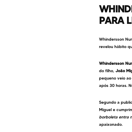
WHIND
PARA L
Whindersson Nun
revelou hábito qu
Whindersson Nu
do filho,
João Mi
pequeno veio ao 
após 30 horas. N
Segundo a publi
Miguel e cumprim
borboleta entra n
apaixonado.