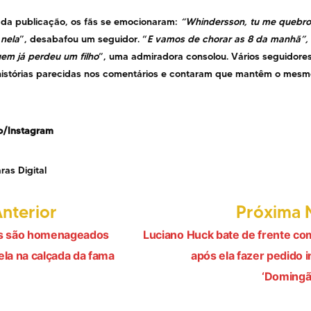
 da publicação, os fãs se emocionaram:
“Whindersson, tu me quebrou
 nela
”, desabafou um seguidor. “
E vamos de chorar as 8 da manhã”, 
em já perdeu um filho
”, uma admiradora consolou. Vários seguidor
histórias parecidas nos comentários e contaram que mantêm o mesm
o/Instagram
ras Digital
Post
Anterior
Próxima N
anterior:
rs são homenageados
Luciano Huck bate de frente co
ção
la na calçada da fama
após ela fazer pedido 
‘Domingã