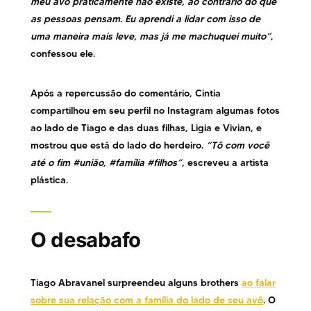
meu avô praticamente não existe, ao contrário do que
as pessoas pensam. Eu aprendi a lidar com isso de
uma maneira mais leve, mas já me machuquei muito”
,
confessou ele.
Após a repercussão do comentário, Cintia
compartilhou em seu perfil no Instagram algumas fotos
ao lado de Tiago e das duas filhas, Ligia e Vivian, e
mostrou que está do lado do herdeiro.
“Tô com você
até o fim #união, #família #filhos”
, escreveu a artista
plástica.
O desabafo
Tiago Abravanel surpreendeu alguns brothers
ao falar
sobre sua relação com a família do lado de seu avô
. O