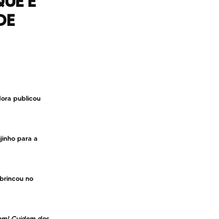
QUE E
DE
dora publicou
inho para a
 brincou no
dem! Cuidem dos