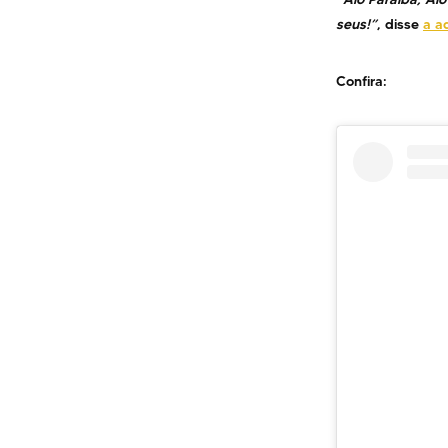
seus!”
, disse
a a
Confira: