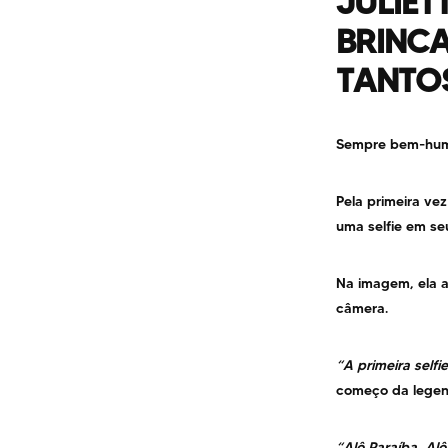
JULIET
BRINCA
TANTO
Sempre bem-hu
Pela primeira ve
uma selfie em se
Na imagem, ela 
câmera.
“A primeira self
começo da lege
“Alô Paraíba, Al