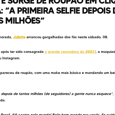
TE SURGE DE ROUPÃO EM CLI
: ”A PRIMEIRA SELFIE DEPOIS 
S MILHÕES”
morada,
Juliette
arrancou gargalhadas dos fãs neste sábado, 08.
z após ter sido consagrada
a grande vencedora do
BBB21
, a maquia
u Instagram.
apareceu de roupão, com uma make mais básica e mandando um beij
ie depois de tantos milhões (de seguidores) a gente nunca esquece”
,
nda.
ô Brasil, Alô cactos pelo mundo! Beijo bem grande pra vocês. Se cui