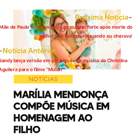
Próxima Notícia
Mãe de Paulo Gustavo tenta se manter forte após morte do
Navegação
filho: ”Ele detestava quando eu chorava’
de
Post
Notícia Anterior
Post
anterior:
Sandy lança versão em português de música da Christina
Aguilera para o filme “Mulan”
NOTÍCIAS
MARÍLIA MENDONÇA
COMPÕE MÚSICA EM
HOMENAGEM AO
FILHO