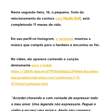
Nesta segunda-feira, 16, o pequeno, fruto do
relacionamento da cantora
com
Murilo Huff
, está
completando 11 meses de vida.
Em seu perfil no Instagram,
a sertaneja
mostrou a
música que compôs para o herdeiro e encantou os fãs.
No vídeo, ela aparece cantando a canção
diretamente
para o bebê
.
https://2809cddaafcd779763d65e2c2f9666c8.safefra
me.googlesyndication.com/safeframe/1-0-
37/html/container.html
“Acordei chorando e com vontade de expressar todo
o meu amor. Uma legenda não expressaria. Peguei o
violão e escrevi uma música. Ainda não consegui